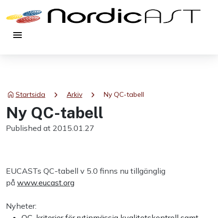
menu
chevron_right
chevron_right
Startsida
Arkiv
Ny QC-tabell
Ny QC-tabell
Published at 2015.01.27
EUCASTs QC-tabell v 5.0 finns nu tillgänglig
på
www.eucast.org
Nyheter:
QC-kriterier för rutinmässig kvalitetskontroll samt