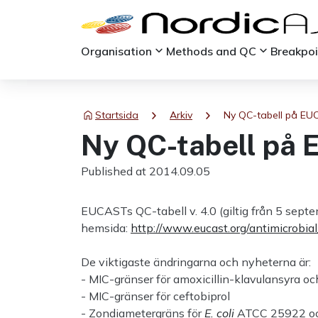
keyboard_arrow_down
keyboard_arrow_down
Organisation
Methods and QC
Breakpo
chevron_right
chevron_right
Startsida
Arkiv
Ny QC-tabell på EU
Ny QC-tabell på
Published at 2014.09.05
EUCASTs QC-tabell v. 4.0 (giltig från 5 sept
hemsida:
http://www.eucast.org/antimicrobial
De viktigaste ändringarna och nyheterna är:
- MIC-gränser för amoxicillin-klavulansyra o
- MIC-gränser för ceftobiprol
- Zondiametergräns för
E. coli
ATCC 25922 och 