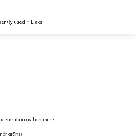
keyboard_arrow_down
uently used
Links
koncentration av hämmare
när gräns)