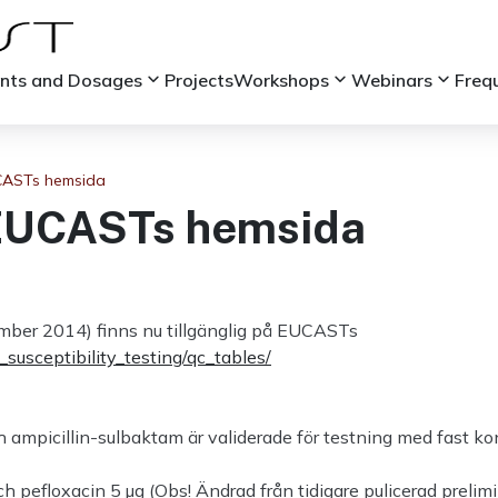
keyboard_arrow_down
keyboard_arrow_down
keyboard_arrow_down
ints and Dosages
Projects
Workshops
Webinars
Freq
CASTs hemsida
 EUCASTs hemsida
ember 2014) finns nu tillgänglig på EUCASTs
_susceptibility_testing/qc_tables/
ch ampicillin-sulbaktam är validerade för testning med fast 
pefloxacin 5 µg (Obs! Ändrad från tidigare pulicerad prelimi