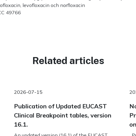
loxacin, levofloxacin och norfloxacin
CC 49766
Related articles
2026-07-15
20
Publication of Updated EUCAST
No
Clinical Breakpoint tables, version
Pr
16.1.
on
An updated version (16.1) of the EUCAST
Pr